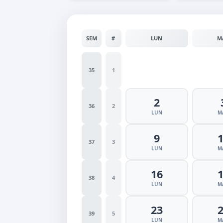
SEM
#
LUN
M
35
1
2
36
2
LUN
M
9
37
3
LUN
M
16
38
4
LUN
M
23
39
5
LUN
M