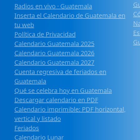
G
Radios en vivo · Guatemala
Có
Inserta el Calendario de Guatemala en
Na
tu web
Es
Política de Privacidad
G
Calendario Guatemala 2025
Calendario Guatemala 2026
Calendario Guatemala 2027
Cuenta regresiva de feriados en
Guatemala
Qué se celebra hoy en Guatemala
Descargar calendario en PDF
Calendario imprimible: PDF horizontal,
vertical y listado
Feriados
Calendario Lunar