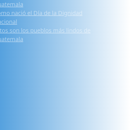
uatemala
mo nació el Día de la Dignidad
cional
tos son los pueblos más lindos de
uatemala