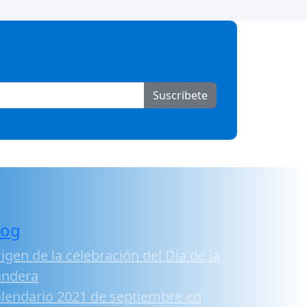
Suscribete
log
igen de la celebración del Día de la
andera
lendario 2021 de septiembre en