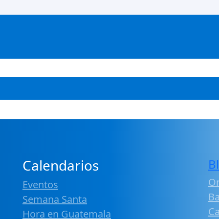
Calendarios
B
Or
Eventos
B
Semana Santa
Ca
Hora en Guatemala