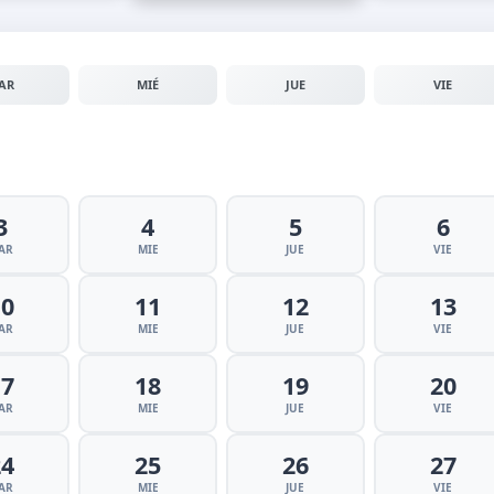
AR
MIÉ
JUE
VIE
3
4
5
6
AR
MIE
JUE
VIE
10
11
12
13
AR
MIE
JUE
VIE
17
18
19
20
AR
MIE
JUE
VIE
24
25
26
27
AR
MIE
JUE
VIE