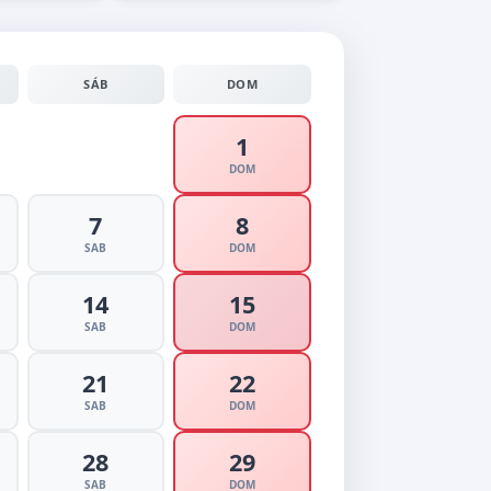
SÁB
DOM
1
DOM
7
8
SAB
DOM
14
15
SAB
DOM
21
22
SAB
DOM
28
29
SAB
DOM