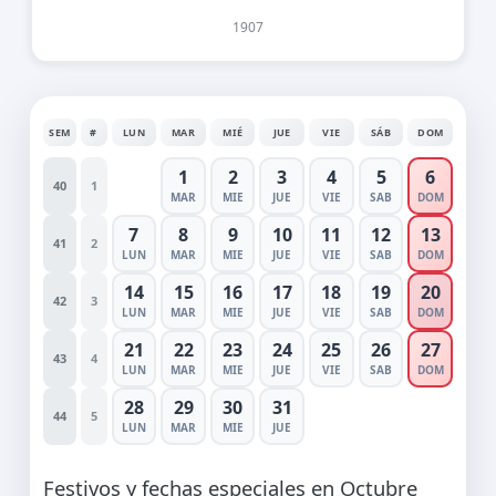
1907
SEM
#
LUN
MAR
MIÉ
JUE
VIE
SÁB
DOM
1
2
3
4
5
6
40
1
MAR
MIE
JUE
VIE
SAB
DOM
7
8
9
10
11
12
13
41
2
LUN
MAR
MIE
JUE
VIE
SAB
DOM
14
15
16
17
18
19
20
42
3
LUN
MAR
MIE
JUE
VIE
SAB
DOM
21
22
23
24
25
26
27
43
4
LUN
MAR
MIE
JUE
VIE
SAB
DOM
28
29
30
31
44
5
LUN
MAR
MIE
JUE
Festivos y fechas especiales en Octubre