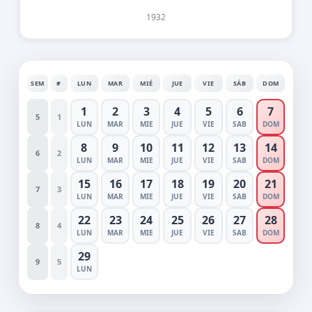
1932
SEM
#
LUN
MAR
MIÉ
JUE
VIE
SÁB
DOM
1
2
3
4
5
6
7
5
1
LUN
MAR
MIE
JUE
VIE
SAB
DOM
8
9
10
11
12
13
14
6
2
LUN
MAR
MIE
JUE
VIE
SAB
DOM
15
16
17
18
19
20
21
7
3
LUN
MAR
MIE
JUE
VIE
SAB
DOM
22
23
24
25
26
27
28
8
4
LUN
MAR
MIE
JUE
VIE
SAB
DOM
29
9
5
LUN