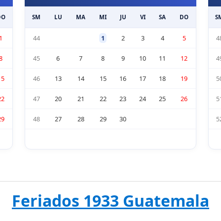
DO
SM
LU
MA
MI
JU
VI
SA
DO
S
1
44
1
2
3
4
5
4
8
45
6
7
8
9
10
11
12
4
15
46
13
14
15
16
17
18
19
5
22
47
20
21
22
23
24
25
26
5
29
48
27
28
29
30
5
Feriados 1933 Guatemala