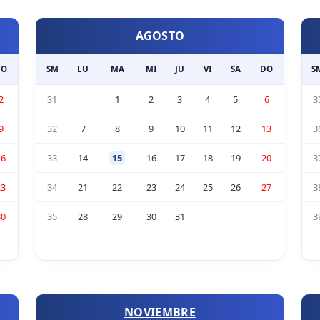
AGOSTO
DO
SM
LU
MA
MI
JU
VI
SA
DO
S
2
31
1
2
3
4
5
6
3
9
32
7
8
9
10
11
12
13
3
16
33
14
15
16
17
18
19
20
3
23
34
21
22
23
24
25
26
27
3
30
35
28
29
30
31
3
NOVIEMBRE