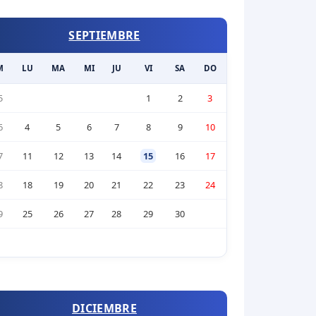
SEPTIEMBRE
M
LU
MA
MI
JU
VI
SA
DO
5
1
2
3
6
4
5
6
7
8
9
10
7
11
12
13
14
15
16
17
8
18
19
20
21
22
23
24
9
25
26
27
28
29
30
DICIEMBRE