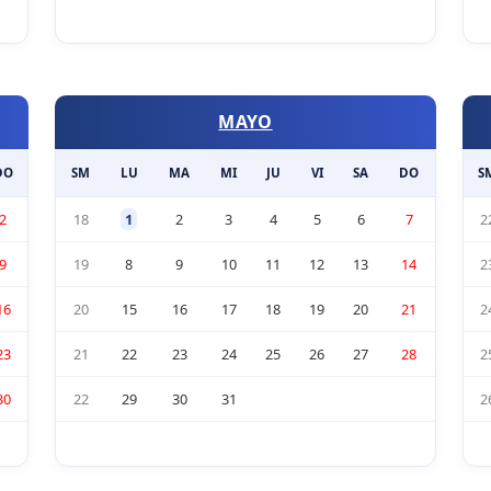
MAYO
DO
SM
LU
MA
MI
JU
VI
SA
DO
S
2
18
1
2
3
4
5
6
7
2
9
19
8
9
10
11
12
13
14
2
16
20
15
16
17
18
19
20
21
2
23
21
22
23
24
25
26
27
28
2
30
22
29
30
31
2