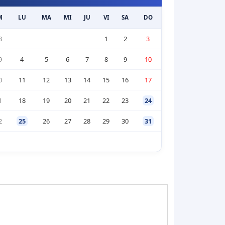
M
LU
MA
MI
JU
VI
SA
DO
8
1
2
3
9
4
5
6
7
8
9
10
0
11
12
13
14
15
16
17
1
18
19
20
21
22
23
24
2
25
26
27
28
29
30
31