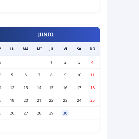
JUNIO
M
LU
MA
MI
JU
VI
SA
DO
2
1
2
3
4
3
5
6
7
8
9
10
11
4
12
13
14
15
16
17
18
5
19
20
21
22
23
24
25
6
26
27
28
29
30