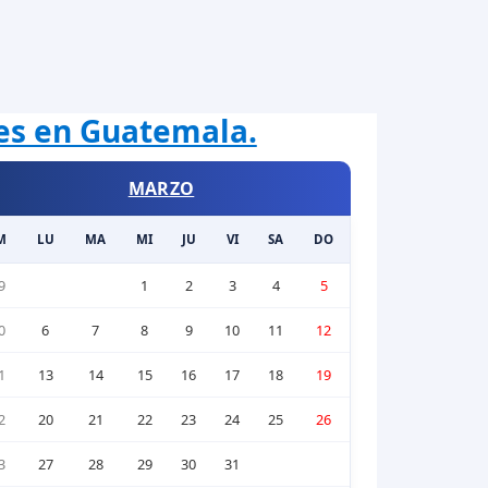
les en Guatemala.
MARZO
M
LU
MA
MI
JU
VI
SA
DO
9
1
2
3
4
5
0
6
7
8
9
10
11
12
1
13
14
15
16
17
18
19
2
20
21
22
23
24
25
26
3
27
28
29
30
31