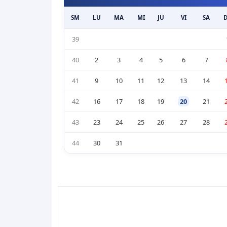
SM
LU
MA
MI
JU
VI
SA
39
40
2
3
4
5
6
7
41
9
10
11
12
13
14
42
16
17
18
19
20
21
43
23
24
25
26
27
28
44
30
31