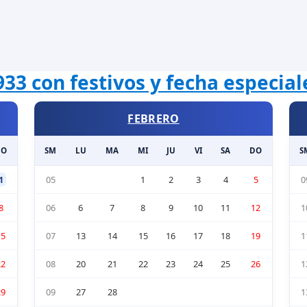
933 con festivos y fecha especia
FEBRERO
DO
SM
LU
MA
MI
JU
VI
SA
DO
S
1
05
1
2
3
4
5
0
8
06
6
7
8
9
10
11
12
1
15
07
13
14
15
16
17
18
19
1
22
08
20
21
22
23
24
25
26
1
29
09
27
28
1