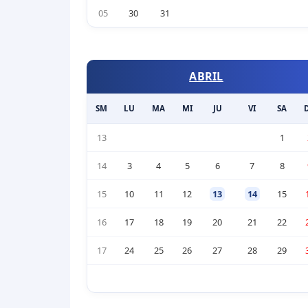
05
30
31
ABRIL
SM
LU
MA
MI
JU
VI
SA
13
1
14
3
4
5
6
7
8
15
10
11
12
13
14
15
16
17
18
19
20
21
22
17
24
25
26
27
28
29