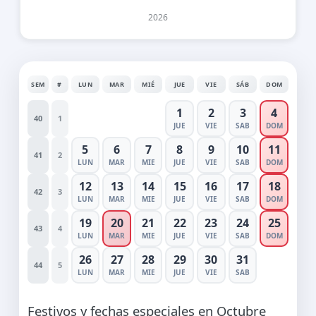
2026
SEM
#
LUN
MAR
MIÉ
JUE
VIE
SÁB
DOM
1
2
3
4
40
1
JUE
VIE
SAB
DOM
5
6
7
8
9
10
11
41
2
LUN
MAR
MIE
JUE
VIE
SAB
DOM
12
13
14
15
16
17
18
42
3
LUN
MAR
MIE
JUE
VIE
SAB
DOM
19
20
21
22
23
24
25
43
4
LUN
MAR
MIE
JUE
VIE
SAB
DOM
26
27
28
29
30
31
44
5
LUN
MAR
MIE
JUE
VIE
SAB
Festivos y fechas especiales en Octubre