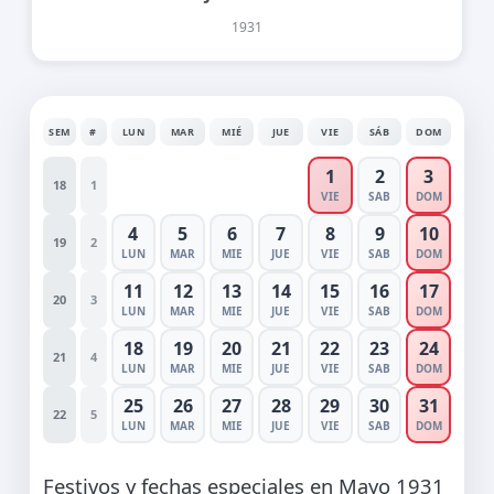
1931
SEM
#
LUN
MAR
MIÉ
JUE
VIE
SÁB
DOM
1
2
3
18
1
VIE
SAB
DOM
4
5
6
7
8
9
10
19
2
LUN
MAR
MIE
JUE
VIE
SAB
DOM
11
12
13
14
15
16
17
20
3
LUN
MAR
MIE
JUE
VIE
SAB
DOM
18
19
20
21
22
23
24
21
4
LUN
MAR
MIE
JUE
VIE
SAB
DOM
25
26
27
28
29
30
31
22
5
LUN
MAR
MIE
JUE
VIE
SAB
DOM
Festivos y fechas especiales en Mayo 1931