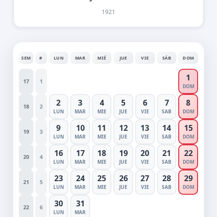
1921
SEM
#
LUN
MAR
MIÉ
JUE
VIE
SÁB
DOM
1
17
1
DOM
2
3
4
5
6
7
8
18
2
LUN
MAR
MIE
JUE
VIE
SAB
DOM
9
10
11
12
13
14
15
19
3
LUN
MAR
MIE
JUE
VIE
SAB
DOM
16
17
18
19
20
21
22
20
4
LUN
MAR
MIE
JUE
VIE
SAB
DOM
23
24
25
26
27
28
29
21
5
LUN
MAR
MIE
JUE
VIE
SAB
DOM
30
31
22
6
LUN
MAR