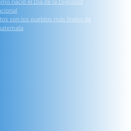
mo nació el Día de la Dignidad
cional
tos son los pueblos más lindos de
uatemala