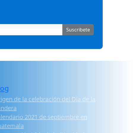
Suscribete
log
igen de la celebración del Día de la
andera
lendario 2021 de septiembre en
uatemala