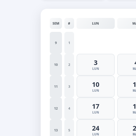
SEM
#
LUN
M
9
1
3
10
2
LUN
M
10
11
3
LUN
M
17
12
4
LUN
M
24
13
5
LUN
M