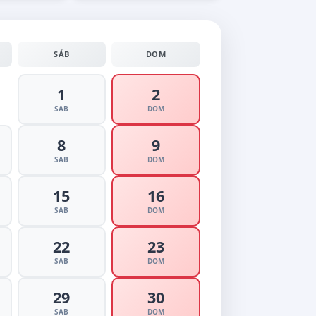
SÁB
DOM
1
2
SAB
DOM
8
9
SAB
DOM
15
16
SAB
DOM
22
23
SAB
DOM
29
30
SAB
DOM