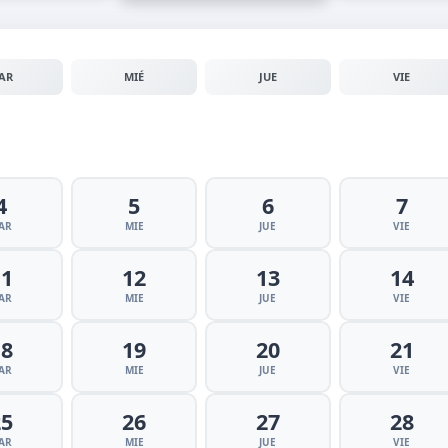
AR
MIÉ
JUE
VIE
4
5
6
7
AR
MIE
JUE
VIE
11
12
13
14
AR
MIE
JUE
VIE
18
19
20
21
AR
MIE
JUE
VIE
25
26
27
28
AR
MIE
JUE
VIE