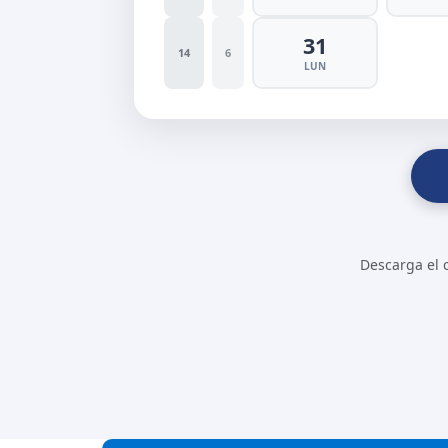
31
14
6
LUN
Descarga el c