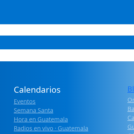
Calendarios
B
Or
Eventos
B
Semana Santa
Ca
Hora en Guatemala
G
Radios en vivo · Guatemala