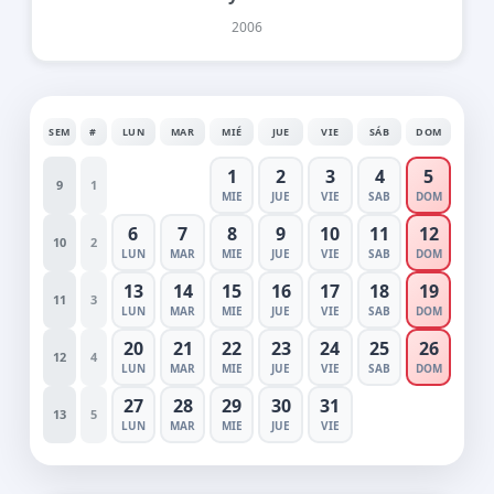
2006
SEM
#
LUN
MAR
MIÉ
JUE
VIE
SÁB
DOM
1
2
3
4
5
9
1
MIE
JUE
VIE
SAB
DOM
6
7
8
9
10
11
12
10
2
LUN
MAR
MIE
JUE
VIE
SAB
DOM
13
14
15
16
17
18
19
11
3
LUN
MAR
MIE
JUE
VIE
SAB
DOM
20
21
22
23
24
25
26
12
4
LUN
MAR
MIE
JUE
VIE
SAB
DOM
27
28
29
30
31
13
5
LUN
MAR
MIE
JUE
VIE