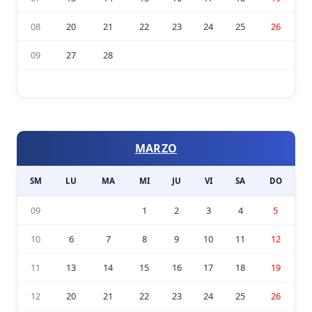
08
20
21
22
23
24
25
26
09
27
28
MARZO
SM
LU
MA
MI
JU
VI
SA
DO
09
1
2
3
4
5
10
6
7
8
9
10
11
12
11
13
14
15
16
17
18
19
12
20
21
22
23
24
25
26