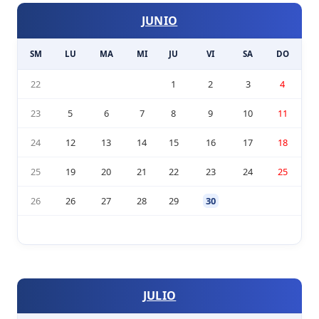
JUNIO
SM
LU
MA
MI
JU
VI
SA
DO
22
1
2
3
4
23
5
6
7
8
9
10
11
24
12
13
14
15
16
17
18
25
19
20
21
22
23
24
25
26
26
27
28
29
30
JULIO