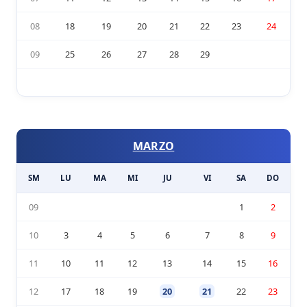
08
18
19
20
21
22
23
24
09
25
26
27
28
29
MARZO
SM
LU
MA
MI
JU
VI
SA
DO
09
1
2
10
3
4
5
6
7
8
9
11
10
11
12
13
14
15
16
12
17
18
19
20
21
22
23