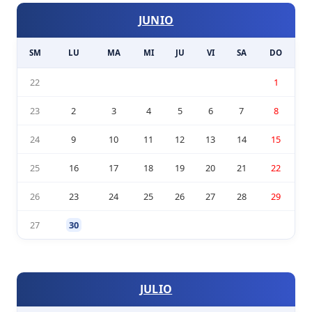
JUNIO
SM
LU
MA
MI
JU
VI
SA
DO
22
1
23
2
3
4
5
6
7
8
24
9
10
11
12
13
14
15
25
16
17
18
19
20
21
22
26
23
24
25
26
27
28
29
27
30
JULIO