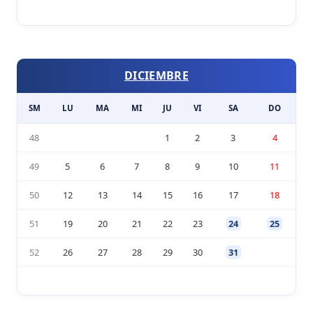
DICIEMBRE
SM
LU
MA
MI
JU
VI
SA
DO
48
1
2
3
4
49
5
6
7
8
9
10
11
50
12
13
14
15
16
17
18
51
19
20
21
22
23
24
25
52
26
27
28
29
30
31