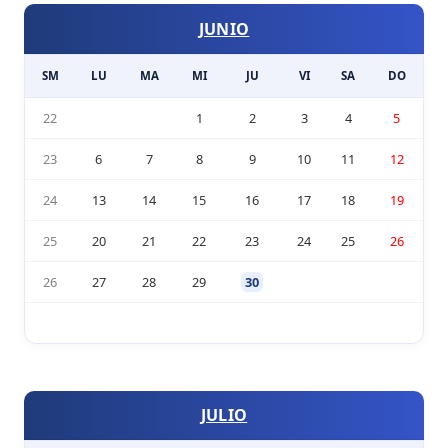
JUNIO
SM
LU
MA
MI
JU
VI
SA
DO
22
1
2
3
4
5
23
6
7
8
9
10
11
12
24
13
14
15
16
17
18
19
25
20
21
22
23
24
25
26
26
27
28
29
30
JULIO