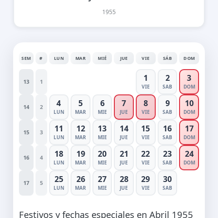
1955
SEM
#
LUN
MAR
MIÉ
JUE
VIE
SÁB
DOM
1
2
3
13
1
VIE
SAB
DOM
4
5
6
7
8
9
10
14
2
LUN
MAR
MIE
JUE
VIE
SAB
DOM
11
12
13
14
15
16
17
15
3
LUN
MAR
MIE
JUE
VIE
SAB
DOM
18
19
20
21
22
23
24
16
4
LUN
MAR
MIE
JUE
VIE
SAB
DOM
25
26
27
28
29
30
17
5
LUN
MAR
MIE
JUE
VIE
SAB
Festivos y fechas especiales en Abril 1955